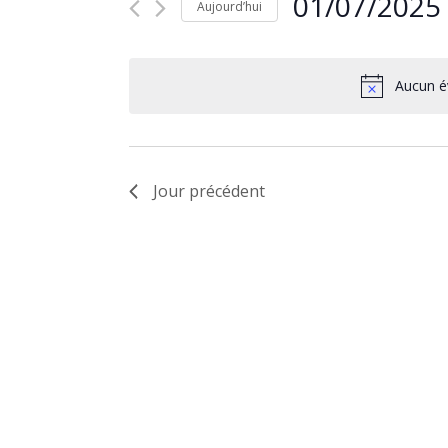
01/07/2025
Aujourd’hui
Sélectionnez
une
date.
Aucun é
Jour précédent