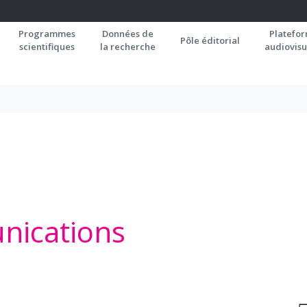
Programmes
Données de
Platefo
Pôle éditorial
scientifiques
la recherche
audiovisu
nications