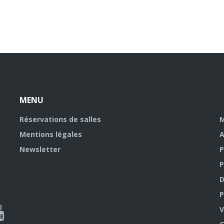
MENU
Réservations de salles
M
Mentions légales
A
Newsletter
P
P
D
P
ky
al
V