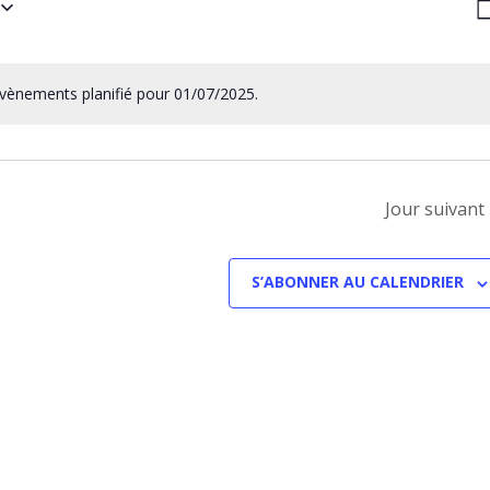
N
J
P
C
vènements planifié pour 01/07/2025.
Jour suivant
S’ABONNER AU CALENDRIER