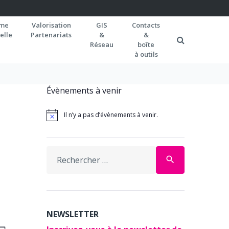
rme
Valorisation
GIS
Contacts
elle
Partenariats
&
&
Réseau
boîte
à outils
Évènements à venir
Il n’y a pas d’évènements à venir.
Search
search
for:
NEWSLETTER