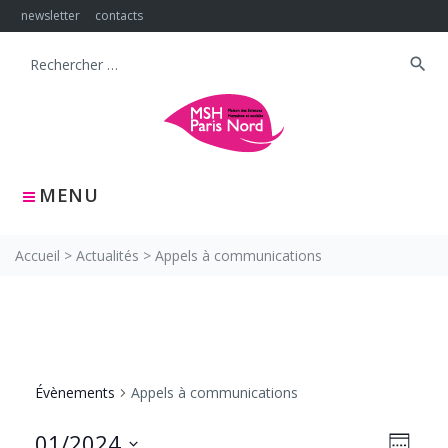
Skip
newsletter
contacts
to
content
search
Search
for:
MENU
Accueil
>
Actualités
>
Appels à communications
Évènements
Appels à communications
NAVIG
Navig
01/2024