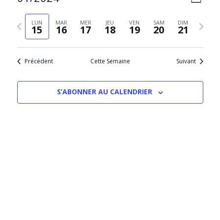
SEMAIN
PAR
de
Sélectionnez
CONS
vues
la
Semaine
Semain
LUN
MAR
MER
JEU
VEN
SAM
DIM
Évèn
15
16
17
18
19
20
21
date
précédente
suivant
Précédent
Cette Semaine
Suivant
S’ABONNER AU CALENDRIER