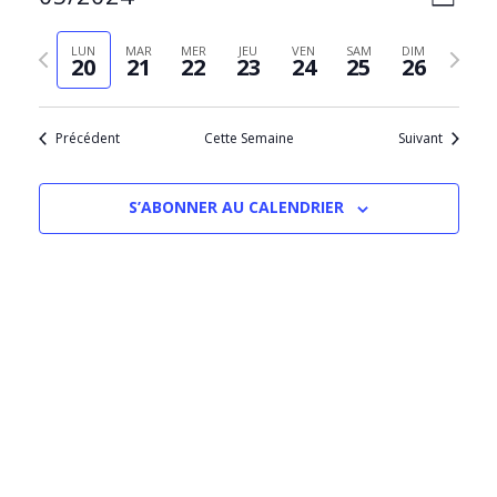
SEMAIN
PAR
de
Sélectionnez
CONS
vues
la
Semaine
Semain
LUN
MAR
MER
JEU
VEN
SAM
DIM
Évèn
20
21
22
23
24
25
26
date
précédente
suivant
Précédent
Cette Semaine
Suivant
S’ABONNER AU CALENDRIER