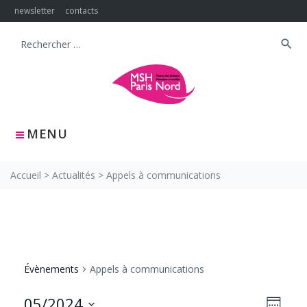
Skip
newsletter
contacts
to
content
search
Search
for:
MENU
Accueil
>
Actualités
>
Appels à communications
Évènements
Appels à communications
NAVIG
Navig
05/2024