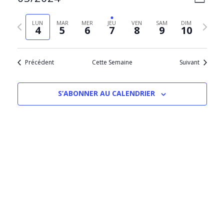
SEMAIN
PAR
de
Sélectionnez
CONS
vues
la
Semaine
Semain
LUN
MAR
MER
JEU
VEN
SAM
DIM
Évèn
4
5
6
7
8
9
10
date
précédente
suivant
Précédent
Cette Semaine
Suivant
S’ABONNER AU CALENDRIER