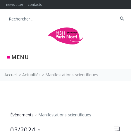
Skip
newsletter
contacts
to
content
search
Search
for:
MENU
Accueil
>
Actualités
>
Manifestations scientifiques
Évènements
Manifestations scientifiques
NAVIG
Navig
03/2024