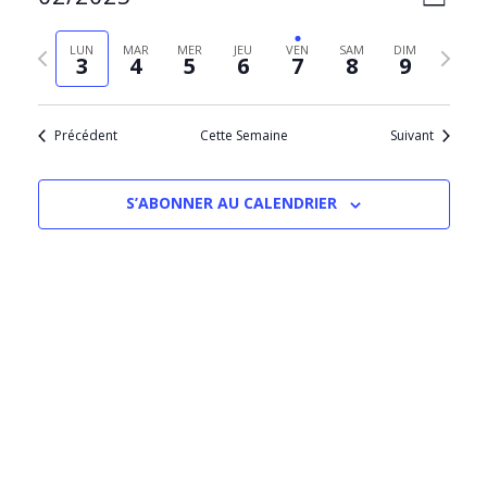
SEMAIN
PAR
de
Sélectionnez
CONS
vues
la
Semaine
Semain
LUN
MAR
MER
JEU
VEN
SAM
DIM
Évèn
3
4
5
6
7
8
9
date
précédente
suivant
Précédent
Cette Semaine
Suivant
S’ABONNER AU CALENDRIER