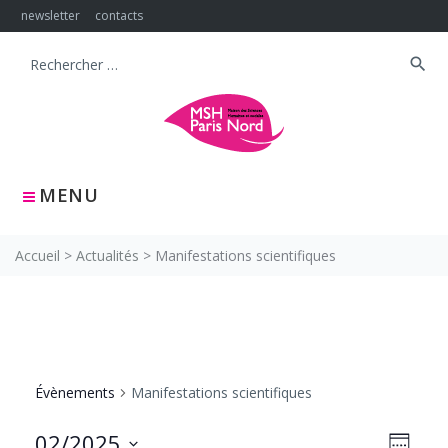
Skip
newsletter
contacts
to
content
search
Search
for:
MENU
Accueil
>
Actualités
>
Manifestations scientifiques
Évènements
Manifestations scientifiques
NAVIG
Navig
02/2025