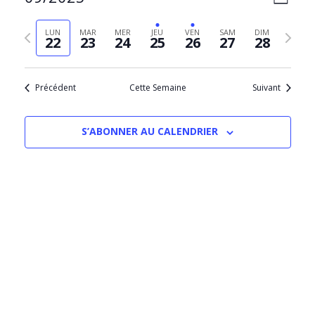
SEMAIN
PAR
de
Sélectionnez
CONS
vues
la
Semaine
Semain
LUN
MAR
MER
JEU
VEN
SAM
DIM
Évèn
22
23
24
25
26
27
28
date
précédente
suivant
Précédent
Cette Semaine
Suivant
S’ABONNER AU CALENDRIER