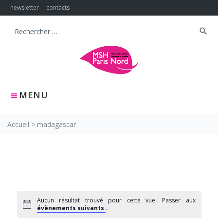
Skip
newsletter
contacts
to
content
search
Search
for:
MENU
Accueil
>
madagascar
Aucun résultat trouvé pour cette vue. Passer aux
évènements suivants
.