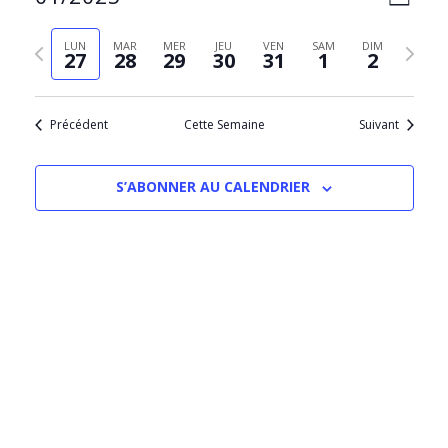
SEMAIN
PAR
de
Sélectionnez
CONS
vues
la
Semaine
Semain
LUN
MAR
MER
JEU
VEN
SAM
DIM
Évèn
27
28
29
30
31
1
2
date
précédente
suivant
Précédent
Cette Semaine
Suivant
S’ABONNER AU CALENDRIER