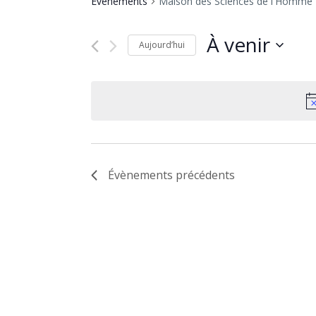
Évènements
Maison des Sciences de l'Homme 
À venir
Aujourd’hui
Sélectionnez
une
date.
Évènements
précédents