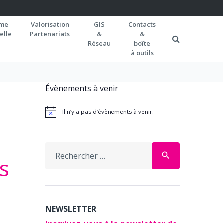
rme
Valorisation
GIS
Contacts
elle
Partenariats
&
&
Réseau
boîte
à outils
Évènements à venir
Il n’y a pas d’évènements à venir.
Search
search
s
for:
NEWSLETTER