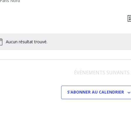
Paris Nord
N
L
P
C
Aucun résultat trouvé.
ÉVÈNEMENTS
SUIVANTS
S’ABONNER AU CALENDRIER