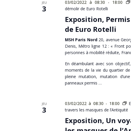
03/02/2022 à 08:30
-
18:00
JEU
3
démolir de Euro Rotelli
Exposition, Permis
de Euro Rotelli
MSH Paris Nord
20, avenue Georg
Denis, Métro ligne 12 : « Front po
personnes à mobilité réduite, Fran
En déambulant avec son objectif, 
moments de la vie du quartier de 
pleine mutation, mutation d’une
panneaux permis …
03/02/2022 à 08:30
-
18:00
E
JEU
3
travers les masques de l’Antiquité
Exposition, Un voy
les masques de l’A