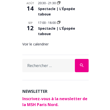
20:30
-
21:30
AOÛT
14
Spectacle | L’Épopée
taboue
17:00
-
18:00
SEP
12
Spectacle | L’Épopée
taboue
Voir le calendrier
Search
search
for:
NEWSLETTER
Inscrivez-vous à la newsletter de
la MSH Paris Nord.