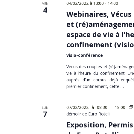
04/02/2022 à 13:00
-
14:00
VEN
4
Webinaires, Vécus 
et (ré)aménagemen
espace de vie à l’h
confinement (visio
visio-conférence
Vécus des couples et (ré)aménage
vie à l’heure du confinement. Un
auprès d’un corpus déjà enquê
premier confinement, cette …
07/02/2022 à 08:30
-
18:00
LUN
7
démolir de Euro Rotelli
Exposition, Permis