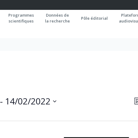
Programmes
Données de
Platefo
Pôle éditorial
scientifiques
la recherche
audiovisu
N
 - 
14/02/2022
L
P
C