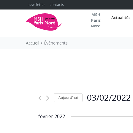
Skip
newsletter
contacts
to
MSH
content
Actualités
Paris
Nord
Accueil
>
Évènements
03/02/2022
Aujourd’hui
Sélectionnez
une
février 2022
date.