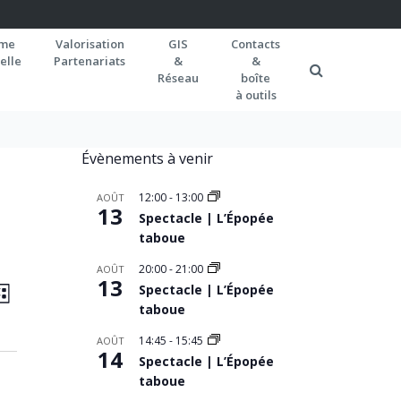
rme
Valorisation
GIS
Contacts
elle
Partenariats
&
&
Réseau
boîte
à outils
Évènements à venir
12:00
-
13:00
AOÛT
13
Spectacle | L’Épopée
taboue
20:00
-
21:00
AOÛT
AVIGATION
13
Navigation
Spectacle | L’Épopée
ISTE
de
taboue
AR
vues
ONSULTATIONS
14:45
-
15:45
AOÛT
14
Spectacle | L’Épopée
Évènement
taboue