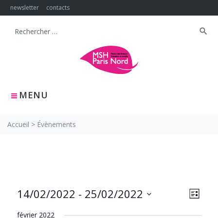
Skip
newsletter
contacts
to
content
search
Search
for:
MENU
Accueil
>
Évènements
NAVIG
Navig
14/02/2022
 - 
25/02/2022
LISTE
PAR
de
Sélectionnez
CONS
vues
février 2022
une