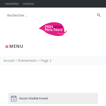
Skip
newsletter
contacts
to
content
search
Search
for:
MENU
Accueil
>
Évènements
>
Page 3
Aucun résultat trouvé.