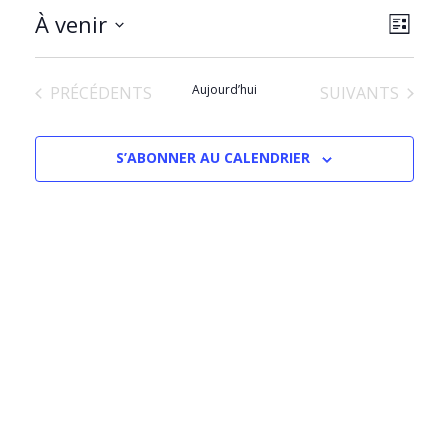
NAVIG
Navig
À venir
LISTE
PAR
de
Sélectionnez
CONS
vues
une
Évèn
ÉVÈNEMENTS
Aujourd’hui
ÉVÈNEMENTS
PRÉCÉDENTS
SUIVANTS
date.
S’ABONNER AU CALENDRIER