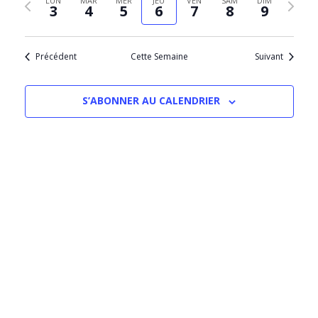
LUN
MAR
MER
JEU
VEN
SAM
DIM
Évèn
3
4
5
6
7
8
9
date
précédente
suivant
Précédent
Cette Semaine
Suivant
S’ABONNER AU CALENDRIER