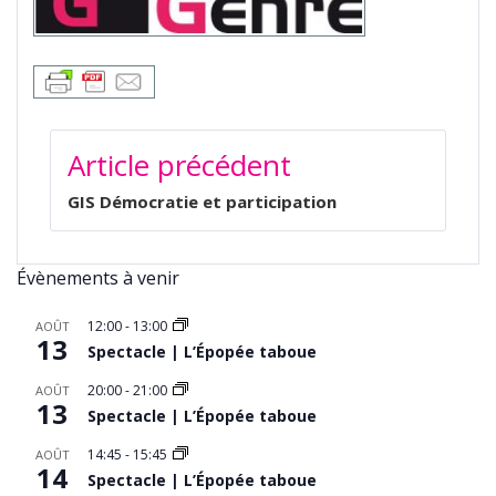
NAVIGATION
Article précédent
DE
L’ARTICLE
GIS Démocratie et participation
Évènements à venir
12:00
-
13:00
AOÛT
13
Spectacle | L’Épopée taboue
20:00
-
21:00
AOÛT
13
Spectacle | L’Épopée taboue
14:45
-
15:45
AOÛT
14
Spectacle | L’Épopée taboue