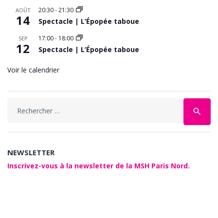
20:30
-
21:30
AOÛT
14
Spectacle | L’Épopée taboue
17:00
-
18:00
SEP
12
Spectacle | L’Épopée taboue
Voir le calendrier
Search
search
for:
NEWSLETTER
Inscrivez-vous à la newsletter de la MSH Paris Nord.