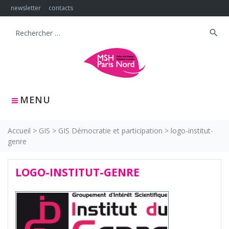
Skip
newsletter
contacts
to
content
search
Search
for:
MENU
Accueil
>
GIS
>
GIS Démocratie et participation
>
logo-institut-
genre
LOGO-INSTITUT-GENRE