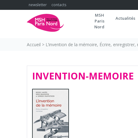
Skip
newsletter
contacts
to
MSH
content
Actualités
Paris
Nord
Accueil
>
L’invention de la mémoire, Écrire, enregistrer,
INVENTION-MEMOIRE