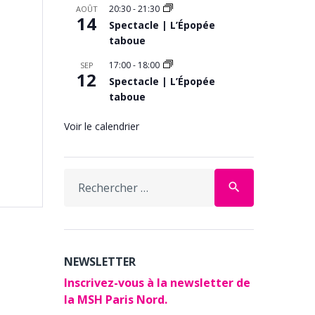
20:30
-
21:30
AOÛT
14
Spectacle | L’Épopée
taboue
17:00
-
18:00
SEP
12
Spectacle | L’Épopée
taboue
Voir le calendrier
Search
search
for:
NEWSLETTER
Inscrivez-vous à la newsletter de
la MSH Paris Nord.