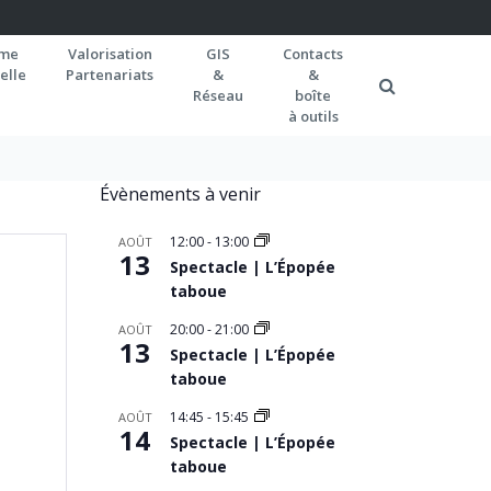
rme
Valorisation
GIS
Contacts
elle
Partenariats
&
&
Réseau
boîte
à outils
Évènements à venir
12:00
-
13:00
AOÛT
13
Spectacle | L’Épopée
taboue
20:00
-
21:00
AOÛT
13
Spectacle | L’Épopée
taboue
14:45
-
15:45
AOÛT
14
Spectacle | L’Épopée
taboue