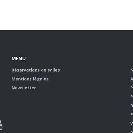
MENU
Réservations de salles
M
Mentions légales
A
Newsletter
P
P
D
P
ky
al
V
G