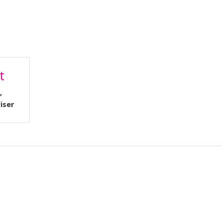
t
,
iser