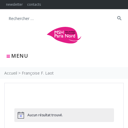
Skip
newsletter
contacts
to
content
search
Search
for:
MENU
Accueil
>
Françoise F. Laot
Aucun résultat trouvé.