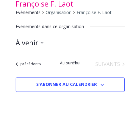
Françoise F. Laot
Évènements
Organisation
Françoise F. Laot
Évènements dans ce organisation
À venir
Sélectionnez
une
Aujourd’hui
ÉVÈNEMENTS
SUIVANTS
date.
Évènements
précédents
S’ABONNER AU CALENDRIER