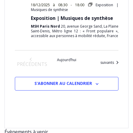
18/12/2025 à 08:30
-
18:00
Exposition |
Musiques de synthèse
Exposition | Musiques de synthèse
MSH Paris Nord
20, avenue George Sand, La Plaine
Saint-Denis, Métro ligne 12 : « Front populaire »,
accessible aux personnes à mobilité réduite, France
Aujourd’hui
Évènements
suivants
ÉVÈNEMENTS
PRÉCÉDENTS
S’ABONNER AU CALENDRIER
Évènements à venir