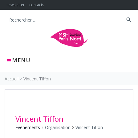
Skip
newsletter
contacts
to
content
search
Search
for:
MENU
Accueil
>
Vincent Tiffon
Vincent Tiffon
Évènements
Organisation
Vincent Tiffon