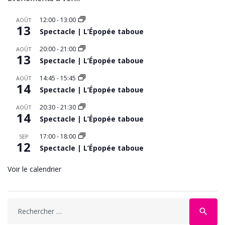
12:00
-
13:00
AOÛT
13
Spectacle | L’Épopée taboue
20:00
-
21:00
AOÛT
13
Spectacle | L’Épopée taboue
14:45
-
15:45
AOÛT
14
Spectacle | L’Épopée taboue
20:30
-
21:30
AOÛT
14
Spectacle | L’Épopée taboue
17:00
-
18:00
SEP
12
Spectacle | L’Épopée taboue
Voir le calendrier
Search
search
for: