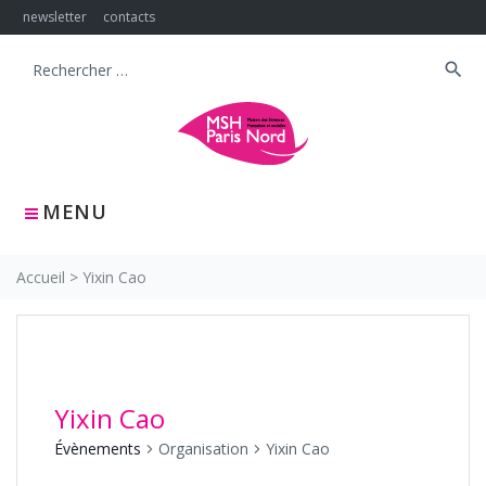
Skip
newsletter
contacts
to
content
search
Search
for:
MENU
Accueil
>
Yixin Cao
Yixin Cao
Évènements
Organisation
Yixin Cao