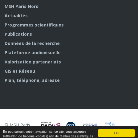
MSH Paris Nord
Actualités
Programmes scientifiques
Publications
Données de la recherche
Plateforme audiovisuelle
Valorisation partenariats
GIS et Réseau
Plan, téléphone, adresse
© MSH Paris
Nord
En poursuivant votre navigation sur ce site, vous acceptez
OK
l'utilisation de traceurs (cookies) afin de réaliser des statistiques