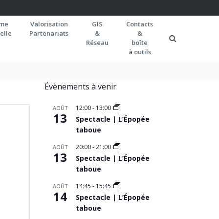
rme
Valorisation
GIS
Contacts
elle
Partenariats
&
&
Réseau
boîte
à outils
Évènements à venir
12:00
-
13:00
AOÛT
13
Spectacle | L’Épopée
taboue
20:00
-
21:00
AOÛT
13
Spectacle | L’Épopée
taboue
14:45
-
15:45
AOÛT
14
Spectacle | L’Épopée
taboue