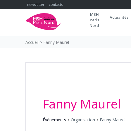
Skip
newsletter
contacts
to
MSH
content
Actualités
Paris
Nord
Accueil
>
Fanny Maurel
Fanny Maurel
Évènements
Organisation
Fanny Maurel