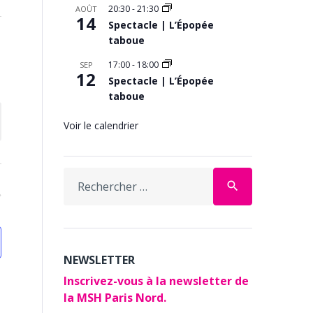
20:30
-
21:30
AOÛT
14
Spectacle | L’Épopée
taboue
17:00
-
18:00
SEP
12
Spectacle | L’Épopée
taboue
Voir le calendrier
Search
search
for:
NEWSLETTER
Inscrivez-vous à la newsletter de
la MSH Paris Nord.