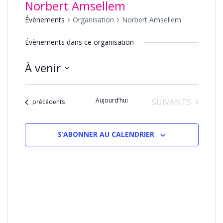
Norbert Amsellem
Évènements
Organisation
Norbert Amsellem
Évènements dans ce organisation
À venir
Sélectionnez
une
Aujourd’hui
ÉVÈNEMENTS
SUIVANTS
date.
Évènements
précédents
S’ABONNER AU CALENDRIER