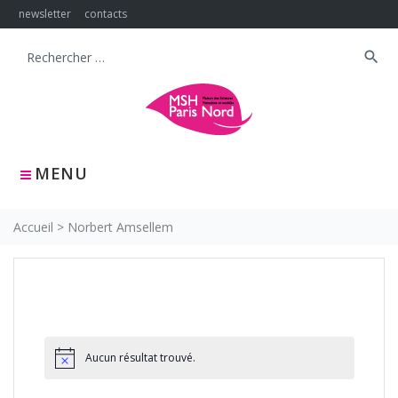
Skip
newsletter
contacts
to
content
search
Search
for:
MENU
Accueil
>
Norbert Amsellem
Aucun résultat trouvé.