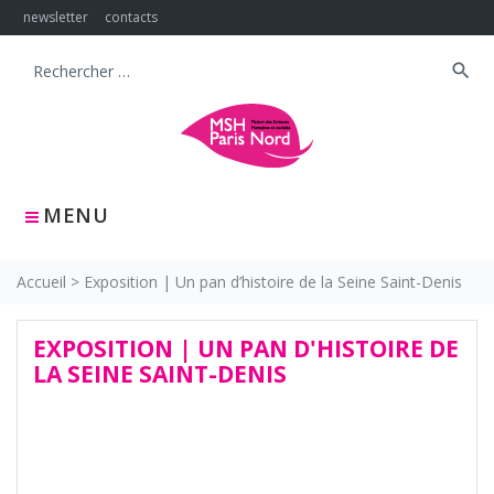
Skip
newsletter
contacts
to
content
search
Search
for:
MENU
Accueil
>
Exposition | Un pan d’histoire de la Seine Saint-Denis
EXPOSITION | UN PAN D'HISTOIRE DE
LA SEINE SAINT-DENIS