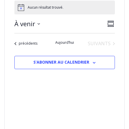
Aucun résultat trouvé.
NAVIGA
Naviga
À venir
RÉSUMÉ
PAR
de
Sélectionnez
CONSU
vues
la
Évènem
Aujourd’hui
ÉVÈNEMENTS
SUIVANTS
date
Évènements
précédents
S’ABONNER AU CALENDRIER