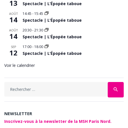
13
Spectacle | L’Épopée taboue
14:45
-
15:45
AOÛT
14
Spectacle | L’Épopée taboue
20:30
-
21:30
AOÛT
14
Spectacle | L’Épopée taboue
17:00
-
18:00
SEP
12
Spectacle | L’Épopée taboue
Voir le calendrier
Search
search
for:
NEWSLETTER
Inscrivez-vous à la newsletter de la MSH Paris Nord.