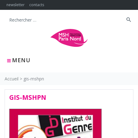
Skip
newsletter
contacts
to
content
search
Search
for:
MENU
Accueil
>
gis-mshpn
GIS-MSHPN