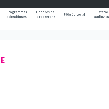
Programmes
Données de
Platefo
Pôle éditorial
scientifiques
la recherche
audiovisu
E