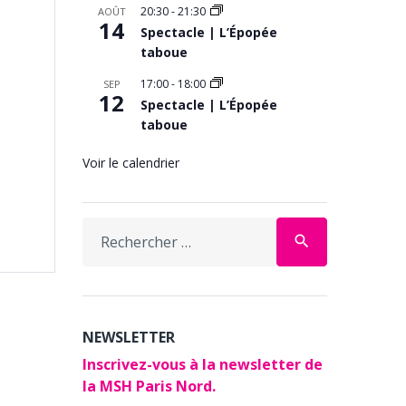
20:30
-
21:30
AOÛT
14
Spectacle | L’Épopée
taboue
17:00
-
18:00
SEP
12
Spectacle | L’Épopée
taboue
Voir le calendrier
Search
search
for:
NEWSLETTER
Inscrivez-vous à la newsletter de
la MSH Paris Nord.