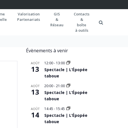
rme
Valorisation
GIS
Contacts
elle
Partenariats
&
&
Réseau
boîte
à outils
Évènements à venir
12:00
-
13:00
AOÛT
13
Spectacle | L’Épopée
taboue
20:00
-
21:00
AOÛT
13
Spectacle | L’Épopée
taboue
14:45
-
15:45
AOÛT
14
Spectacle | L’Épopée
taboue