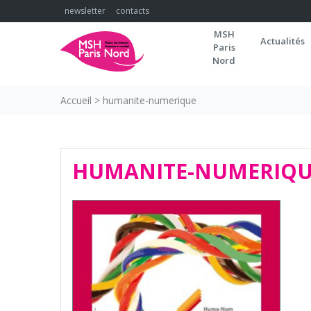
Skip
newsletter
contacts
to
MSH
content
Actualités
Paris
Nord
Accueil
>
humanite-numerique
HUMANITE-NUMERIQU