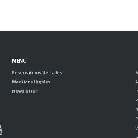
MENU
Réservations de salles
M
Mentions légales
A
Newsletter
P
P
D
P
ky
al
V
G