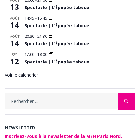
20:00
-
21:00
AOÛT
13
Spectacle | L’Épopée taboue
14:45
-
15:45
AOÛT
14
Spectacle | L’Épopée taboue
20:30
-
21:30
AOÛT
14
Spectacle | L’Épopée taboue
17:00
-
18:00
SEP
12
Spectacle | L’Épopée taboue
Voir le calendrier
Search
search
for:
NEWSLETTER
Inscrivez-vous à la newsletter de la MSH Paris Nord.