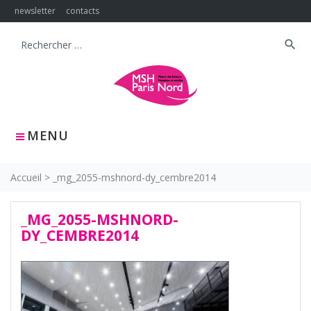
Skip
newsletter
contacts
to
content
search
Search
for:
MENU
Accueil
>
_mg_2055-mshnord-dy_cembre2014
_MG_2055-MSHNORD-
DY_CEMBRE2014