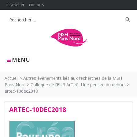
Skip
newsletter
contacts
to
content
search
Search
for:
MENU
Accueil
>
Autres évènements liés aux recherches de la MSH
Paris Nord
>
Colloque de l’EUR ArTeC, Une pensée du dehors
>
artec-10dec2018
ARTEC-10DEC2018