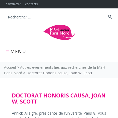
Skip
newsletter
contacts
to
content
search
Search
for:
MENU
Accueil
>
Autres évènements liés aux recherches de la MSH
Paris Nord
>
Doctorat Honoris causa, Joan W. Scott
DOCTORAT HONORIS CAUSA, JOAN
W. SCOTT
Annick Allaigre, présidente de l’université Paris 8, vous