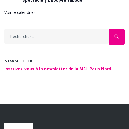
Spectacle | L’Épopée taboue
Voir le calendrier
Search
search
for:
NEWSLETTER
Inscrivez-vous à la newsletter de la MSH Paris Nord.