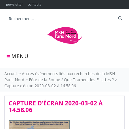
Skip
newsletter
contacts
to
content
search
Search
for:
MENU
Accueil
>
Autres évènements liés aux recherches de la MSH
Paris Nord
>
Fête de la Soupe / Que Trament les Fillettes ?
>
Capture d’écran 2020-03-02 à 14.58.06
CAPTURE D’ÉCRAN 2020-03-02 À
14.58.06