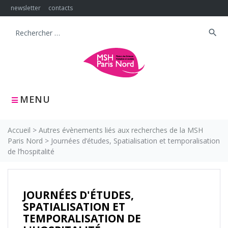
newsletter
contacts
search
MENU
Accueil
>
Autres évènements liés aux recherches de la MSH
Paris Nord
>
Journées d’études, Spatialisation et temporalisation
de l’hospitalité
JOURNÉES D'ÉTUDES,
SPATIALISATION ET
TEMPORALISATION DE