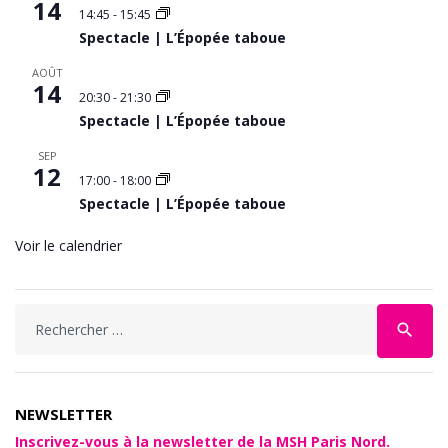
14
14:45
-
15:45
Spectacle | L’Épopée taboue
AOÛT
14
20:30
-
21:30
Spectacle | L’Épopée taboue
SEP
12
17:00
-
18:00
Spectacle | L’Épopée taboue
Voir le calendrier
search
NEWSLETTER
Inscrivez-vous à la newsletter de la MSH Paris Nord.