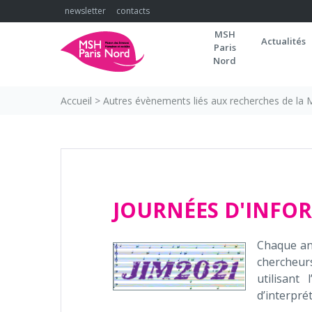
Skip
newsletter
contacts
to
MSH
content
Actualités
Paris
Nord
Accueil
>
Autres évènements liés aux recherches de la
JOURNÉES D'INFO
Chaque ann
chercheurs
utilisant
d’interpré