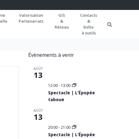
rme
Valorisation
GIS
Contacts
elle
Partenariats
&
&
Réseau
boîte
à outils
Évènements à venir
AOÛT
13
12:00
-
13:00
Spectacle | L’Épopée
taboue
AOÛT
13
20:00
-
21:00
Spectacle | L’Épopée