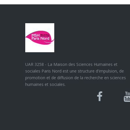
UAR 3258 - La Maison des Sciences Humaines et
sociales Paris Nord est une structure d'impulsion, de
promotion et de diffusion de la recherche en sciences
humaines et sociales.
Blues
Can
Facebook
Y
U