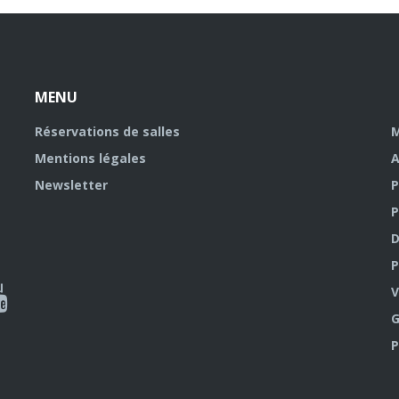
MENU
Réservations de salles
M
Mentions légales
A
Newsletter
P
P
D
P
ky
al
V
G
outube
P