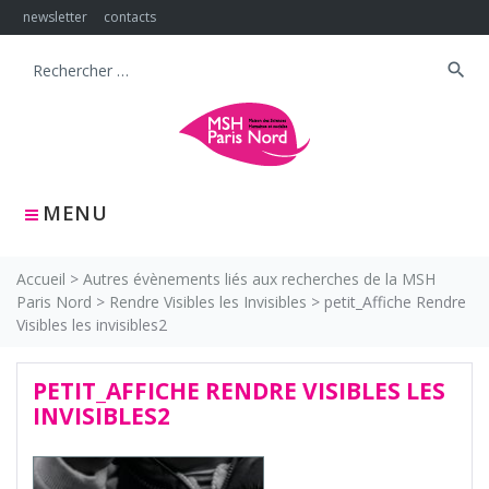
Skip
newsletter
contacts
to
content
search
Search
for:
MENU
Accueil
>
Autres évènements liés aux recherches de la MSH
Paris Nord
>
Rendre Visibles les Invisibles
>
petit_Affiche Rendre
Visibles les invisibles2
PETIT_AFFICHE RENDRE VISIBLES LES
INVISIBLES2