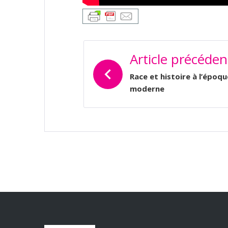
NAVIGATION
Article précéden
DE
L’ARTICLE
Race et histoire à l’époqu
moderne