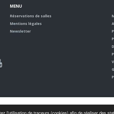
MENU
Réservations de salles
M
Mentions légales
A
Newsletter
P
P
D
P
ky
al
V
G
outube
P
ez l'utilisation de traceurs (cookies) afin de réaliser des s