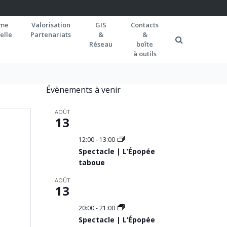
rme
Valorisation
GIS
Contacts
elle
Partenariats
&
&
Réseau
boîte
à outils
Évènements à venir
AOÛT
13
12:00
-
13:00
Spectacle | L’Épopée
taboue
AOÛT
13
20:00
-
21:00
Spectacle | L’Épopée