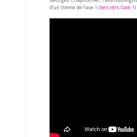
Georges Chapouthier, neurobiologist
d’un thème de l’axe 1 (
lien vers l’axe 1