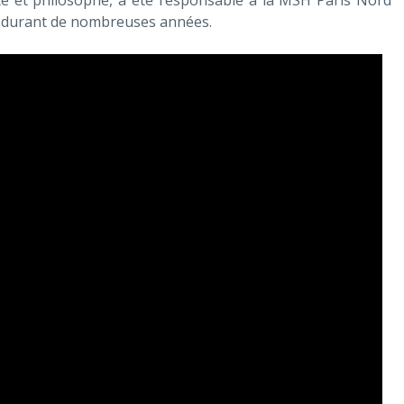
e et philosophe, a été responsable à la MSH Paris Nord
) durant de nombreuses années.