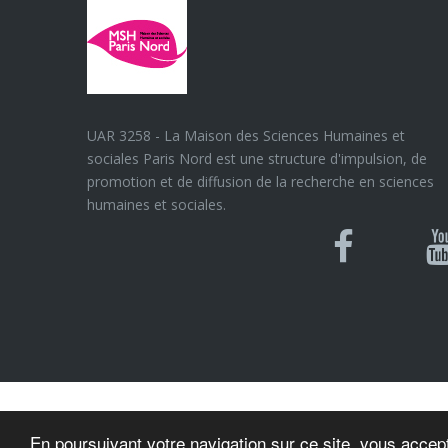
UAR 3258 - La Maison des Sciences Humaines et
sociales Paris Nord est une structure d'impulsion, de
promotion et de diffusion de la recherche en sciences
humaines et sociales.
Blues
Can
Facebook
Y
U
© MSH Paris Nord
En poursuivant votre navigation sur ce site, vous accept