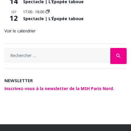
14
Spectacle | L’Épopée taboue
17:00
-
18:00
SEP
12
Spectacle | L’Épopée taboue
Voir le calendrier
Search
search
for:
NEWSLETTER
Inscrivez-vous à la newsletter de la MSH Paris Nord.