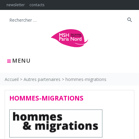
Skip
newsletter
contacts
to
content
search
Search
for:
MENU
Accueil
>
Autres partenaires
>
hommes-migrations
HOMMES-MIGRATIONS