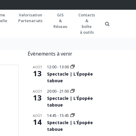
rme
Valorisation
GIS
Contacts
elle
Partenariats
&
&
Réseau
boîte
à outils
Évènements à venir
12:00
-
13:00
AOÛT
13
Spectacle | L’Épopée
taboue
20:00
-
21:00
AOÛT
13
Spectacle | L’Épopée
taboue
14:45
-
15:45
AOÛT
14
Spectacle | L’Épopée
taboue