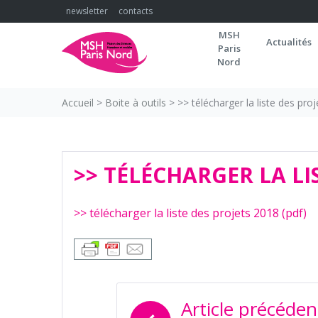
Skip
newsletter
contacts
to
MSH
content
Actualités
Paris
Nord
Accueil
>
Boite à outils
>
>> télécharger la liste des pro
>> TÉLÉCHARGER LA LIS
>> télécharger la liste des projets 2018 (pdf)
NAVIGATION
Article précéden
DE