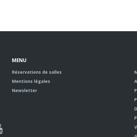
MENU
Réservations de salles
M
Mentions légales
A
Newsletter
P
P
D
P
ky
al
V
G