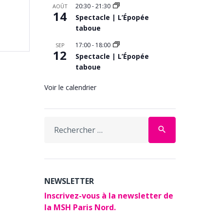
20:30
-
21:30
AOÛT
14
Spectacle | L’Épopée
taboue
17:00
-
18:00
SEP
12
Spectacle | L’Épopée
taboue
Voir le calendrier
Search
search
for:
NEWSLETTER
Inscrivez-vous à la newsletter de
la MSH Paris Nord.