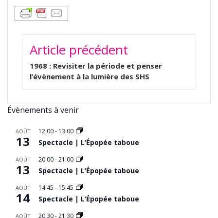
NAVIGATION
Article précédent
DE
L’ARTICLE
1968 : Revisiter la période et penser
l’évènement à la lumière des SHS
Évènements à venir
12:00
-
13:00
AOÛT
13
Spectacle | L’Épopée taboue
20:00
-
21:00
AOÛT
13
Spectacle | L’Épopée taboue
14:45
-
15:45
AOÛT
14
Spectacle | L’Épopée taboue
20:30
-
21:30
AOÛT