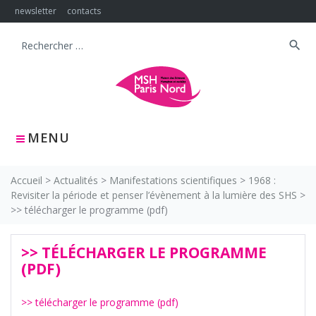
Skip
newsletter
contacts
to
content
search
Search
for:
MENU
Accueil
>
Actualités
>
Manifestations scientifiques
>
1968 :
Revisiter la période et penser l’évènement à la lumière des SHS
>
>> télécharger le programme (pdf)
>> TÉLÉCHARGER LE PROGRAMME
(PDF)
>> télécharger le programme (pdf)