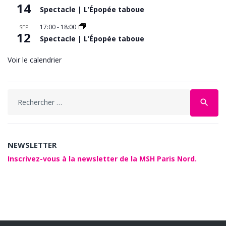
14
Spectacle | L’Épopée taboue
17:00
-
18:00
SEP
12
Spectacle | L’Épopée taboue
Voir le calendrier
Search
search
for:
NEWSLETTER
Inscrivez-vous à la newsletter de la MSH Paris Nord.