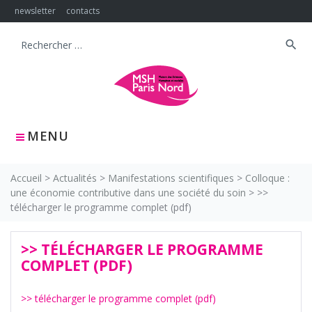
Skip
newsletter
contacts
to
content
search
Search
for:
MENU
Accueil
>
Actualités
>
Manifestations scientifiques
>
Colloque :
une économie contributive dans une société du soin
>
>>
télécharger le programme complet (pdf)
>> TÉLÉCHARGER LE PROGRAMME
COMPLET (PDF)
>> télécharger le programme complet (pdf)