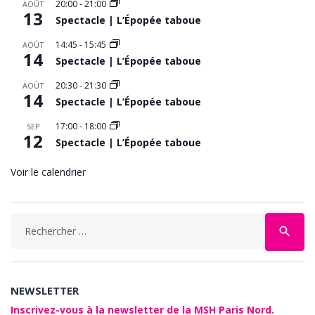
20:00
-
21:00
AOÛT
13
Spectacle | L’Épopée taboue
14:45
-
15:45
AOÛT
14
Spectacle | L’Épopée taboue
20:30
-
21:30
AOÛT
14
Spectacle | L’Épopée taboue
17:00
-
18:00
SEP
12
Spectacle | L’Épopée taboue
Voir le calendrier
Search
search
for:
NEWSLETTER
Inscrivez-vous à la newsletter de la MSH Paris Nord.