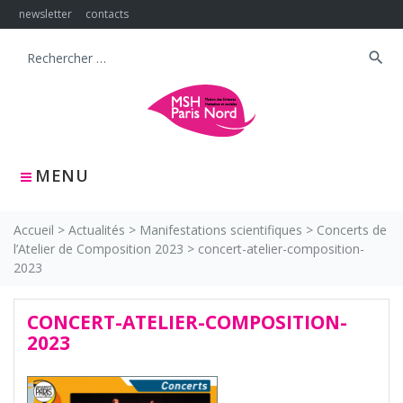
Skip
newsletter
contacts
to
content
search
Search
for:
MENU
Accueil
>
Actualités
>
Manifestations scientifiques
>
Concerts de
l’Atelier de Composition 2023
>
concert-atelier-composition-
2023
CONCERT-ATELIER-COMPOSITION-
2023