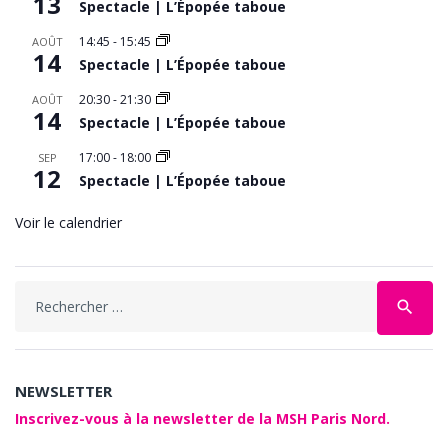
13
Spectacle | L’Épopée taboue
14:45
-
15:45
AOÛT
14
Spectacle | L’Épopée taboue
20:30
-
21:30
AOÛT
14
Spectacle | L’Épopée taboue
17:00
-
18:00
SEP
12
Spectacle | L’Épopée taboue
Voir le calendrier
Search
search
for:
NEWSLETTER
Inscrivez-vous à la newsletter de la MSH Paris Nord.