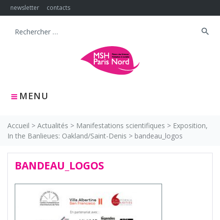
Skip
newsletter
contacts
to
content
search
Search
for:
MENU
Accueil
>
Actualités
>
Manifestations scientifiques
>
Exposition,
In the Banlieues: Oakland/Saint-Denis
>
bandeau_logos
BANDEAU_LOGOS