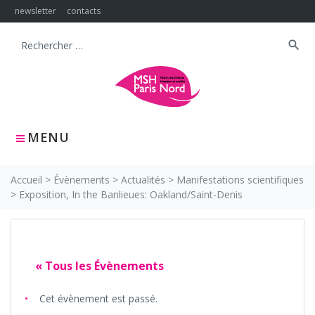
Skip
newsletter
contacts
to
content
search
Search
for:
MENU
Accueil
>
Évènements
>
Actualités
>
Manifestations scientifiques
>
Exposition, In the Banlieues: Oakland/Saint-Denis
« Tous les Évènements
Cet évènement est passé.