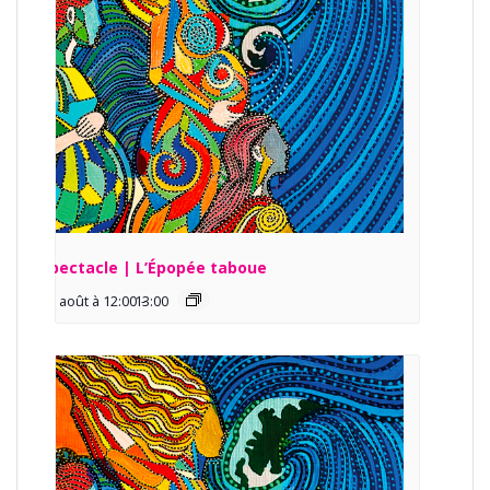
Spectacle | L’Épopée taboue
13 août à 12:00
13:00
-