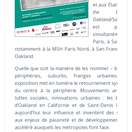
et aux États-Unis
the Banlieue
Oakland/Saint-Den
est présent
simultanément
Paris, à Saint-De
notamment à la MSH Paris Nord, à San Francisco e
Oakland.
Quelle que soit la manière de les nommer – banlieu
périphéries, suburbs, franges urbaines… cet
exposition met en lumière le retournement symboli
du centre à la périphérie. Mouvements artistiqu
luttes sociales, innovations urbaines : les banlie
d’Oakland en Californie et de Saint-Denis impos
aujourd’hui leur influence et inventent des soluti
aux enjeux de pauvreté et de développement urb
accéléré auxquels les métropoles font face.