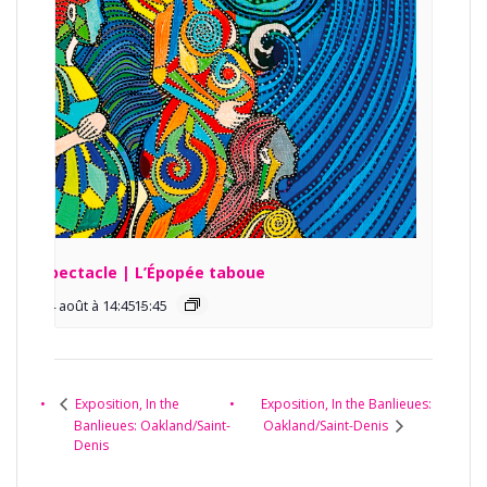
Spectacle | L’Épopée taboue
14 août à 14:45
15:45
-
Exposition, In the Banlieues:
Exposition, In the
Banlieues: Oakland/Saint-
Oakland/Saint-Denis
Denis