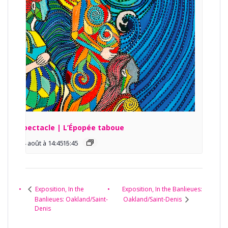
Spectacle | L’Épopée taboue
14 août à 14:45
15:45
-
Exposition, In the Banlieues:
Exposition, In the
Banlieues: Oakland/Saint-
Oakland/Saint-Denis
Denis