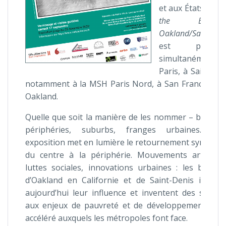
et aux États-Unis
the Banlieue
Oakland/Saint-Den
est présent
simultanément
Paris, à Saint-De
notamment à la MSH Paris Nord, à San Francisco e
Oakland.
Quelle que soit la manière de les nommer – banlieu
périphéries, suburbs, franges urbaines… cet
exposition met en lumière le retournement symboli
du centre à la périphérie. Mouvements artistiqu
luttes sociales, innovations urbaines : les banlie
d’Oakland en Californie et de Saint-Denis impos
aujourd’hui leur influence et inventent des soluti
aux enjeux de pauvreté et de développement urb
accéléré auxquels les métropoles font face.