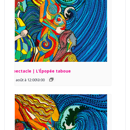
Spectacle | L’Épopée taboue
13 août à 12:00
13:00
-