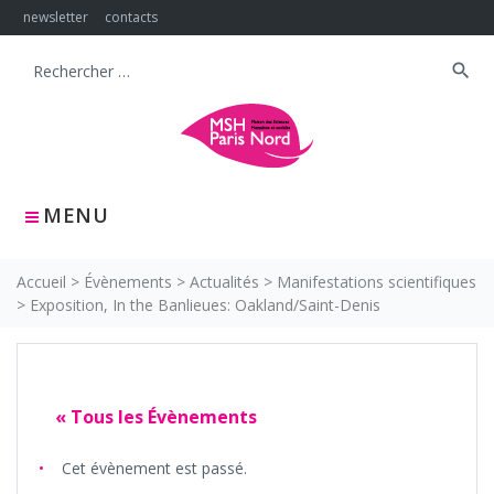
Skip
newsletter
contacts
to
content
search
Search
for:
MENU
Accueil
>
Évènements
>
Actualités
>
Manifestations scientifiques
>
Exposition, In the Banlieues: Oakland/Saint-Denis
« Tous les Évènements
Cet évènement est passé.