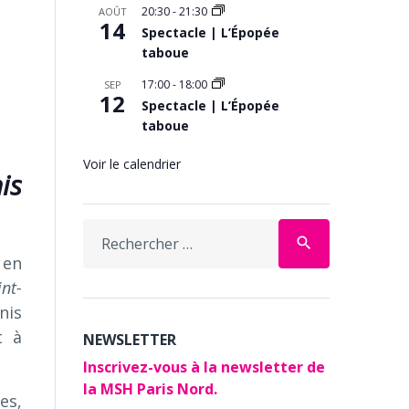
20:30
-
21:30
AOÛT
14
Spectacle | L’Épopée
taboue
17:00
-
18:00
SEP
12
Spectacle | L’Épopée
taboue
Voir le calendrier
is
Search
search
for:
 en
nt-
nis
t à
NEWSLETTER
Inscrivez-vous à la newsletter de
la MSH Paris Nord.
es,