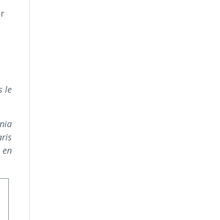
er
 le
rnia
ris
 en