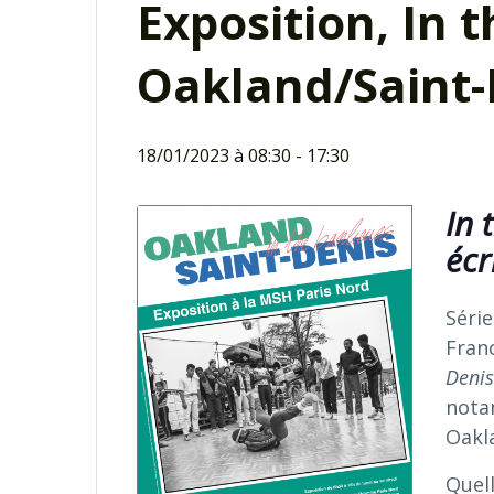
Exposition, In 
Oakland/Saint-
18/01/2023 à 08:30
-
17:30
In 
écr
Série
Fran
Denis
nota
Oakl
Quel