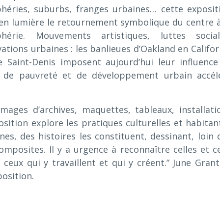
phéries, suburbs, franges urbaines… cette exposit
en lumière le retournement symbolique du centre à
phérie. Mouvements artistiques, luttes social
ations urbaines : les banlieues d’Oakland en Califor
e Saint-Denis imposent aujourd’hui leur influence
x de pauvreté et de développement urbain accél
ages d’archives, maquettes, tableaux, installati
position explore les pratiques culturelles et habitan
es, des histoires les constituent, dessinant, loin 
omposites. Il y a urgence à reconnaître celles et c
t ceux qui y travaillent et qui y créent.” June Grant
osition.