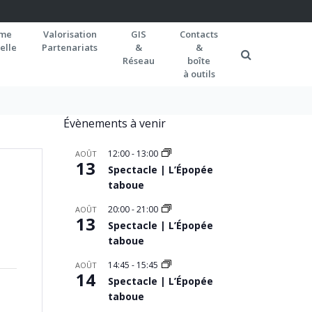
rme
Valorisation
GIS
Contacts
elle
Partenariats
&
&
Réseau
boîte
à outils
Évènements à venir
12:00
-
13:00
AOÛT
13
Spectacle | L’Épopée
taboue
20:00
-
21:00
AOÛT
13
Spectacle | L’Épopée
taboue
14:45
-
15:45
AOÛT
14
Spectacle | L’Épopée
taboue