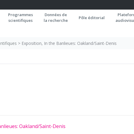
Programmes
Données de
Platefo
Pôle éditorial
scientifiques
la recherche
audiovisu
ntifiques
>
Exposition, In the Banlieues: Oakland/Saint-Denis
anlieues: Oakland/Saint-Denis