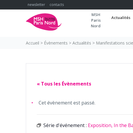
Skip
newsletter
contacts
to
MSH
content
Actualités
Paris
Nord
Accueil
>
Évènements
>
Actualités
>
Manifestations scie
« Tous les Évènements
Cet évènement est passé.
Série d'événement :
Exposition, In the B