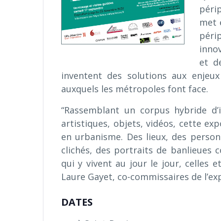
péri
met 
péri
innov
et d
inventent des solutions aux enjeu
auxquels les métropoles font face.
“Rassemblant un corpus hybride d’im
artistiques, objets, vidéos, cette ex
en urbanisme. Des lieux, des personn
clichés, des portraits de banlieues c
qui y vivent au jour le jour, celles e
Laure Gayet, co-commissaires de l’exp
DATES