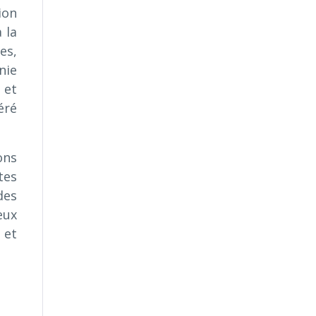
ion
 la
es,
nie
 et
éré
ons
tes
des
eux
 et