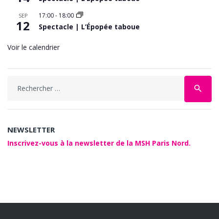
17:00
-
18:00
SEP
12
Spectacle | L’Épopée taboue
Voir le calendrier
Search
search
for:
NEWSLETTER
Inscrivez-vous à la newsletter de la MSH Paris Nord.