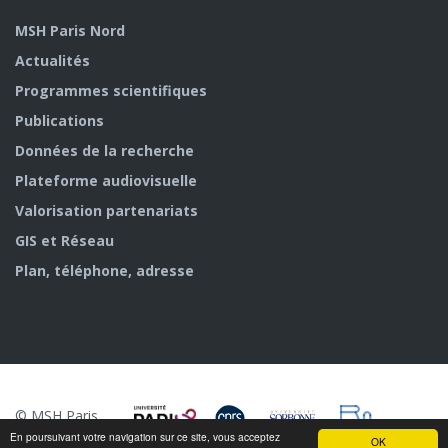
MSH Paris Nord
Actualités
Programmes scientifiques
Publications
Données de la recherche
Plateforme audiovisuelle
Valorisation partenariats
GIS et Réseau
Plan, téléphone, adresse
© MSH Paris
Nord
En poursuivant votre navigation sur ce site, vous acceptez
OK