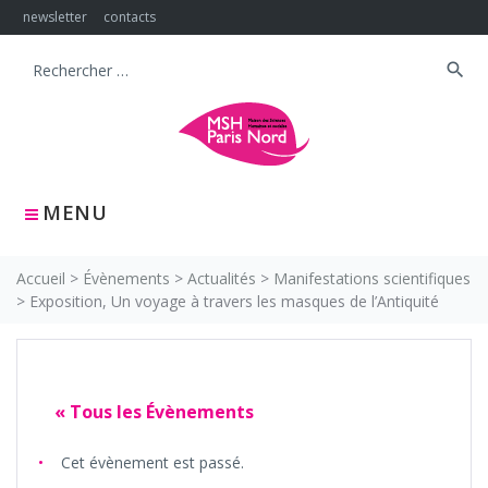
Skip
newsletter
contacts
to
content
search
Search
for:
MENU
Accueil
>
Évènements
>
Actualités
>
Manifestations scientifiques
>
Exposition, Un voyage à travers les masques de l’Antiquité
« Tous les Évènements
Cet évènement est passé.