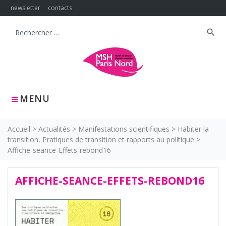
Skip
newsletter
contacts
to
content
search
Search
for:
MENU
Accueil
>
Actualités
>
Manifestations scientifiques
>
Habiter la
transition, Pratiques de transition et rapports au politique
>
Affiche-seance-Effets-rebond16
AFFICHE-SEANCE-EFFETS-REBOND16