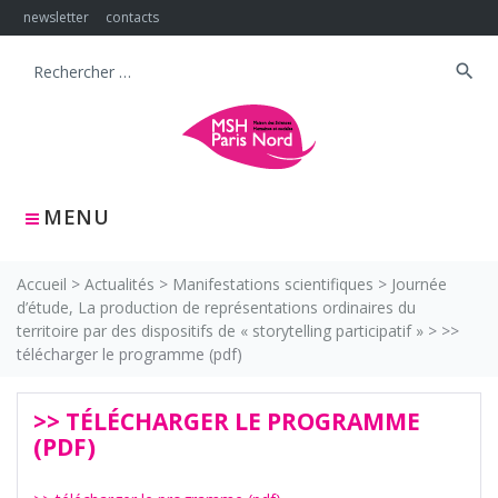
Skip
newsletter
contacts
to
content
search
Search
for:
MENU
Accueil
>
Actualités
>
Manifestations scientifiques
>
Journée
d’étude, La production de représentations ordinaires du
territoire par des dispositifs de « storytelling participatif »
>
>>
télécharger le programme (pdf)
>> TÉLÉCHARGER LE PROGRAMME
(PDF)