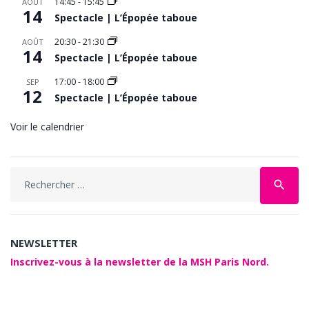
14:45
-
15:45
AOÛT
14
Spectacle | L’Épopée taboue
20:30
-
21:30
AOÛT
14
Spectacle | L’Épopée taboue
17:00
-
18:00
SEP
12
Spectacle | L’Épopée taboue
Voir le calendrier
Search
search
for:
NEWSLETTER
Inscrivez-vous à la newsletter de la MSH Paris Nord.