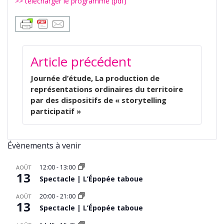
>> télécharger le programme (pdf)
NAVIGATION
Article précédent
DE
L’ARTICLE
Journée d’étude, La production de
représentations ordinaires du territoire
par des dispositifs de « storytelling
participatif »
Évènements à venir
12:00
-
13:00
AOÛT
13
Spectacle | L’Épopée taboue
20:00
-
21:00
AOÛT
13
Spectacle | L’Épopée taboue