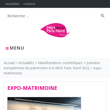
Skip
newsletter
contacts
to
content
search
Search
for:
MENU
Accueil
>
Actualités
>
Manifestations scientifiques
>
Journées
européennes du patrimoine à la MSH Paris Nord 2022
>
expo-
matrimoine
EXPO-MATRIMOINE