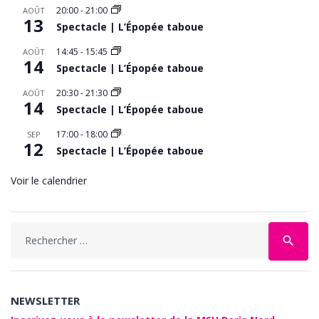
20:00
-
21:00
AOÛT
13
Spectacle | L’Épopée taboue
14:45
-
15:45
AOÛT
14
Spectacle | L’Épopée taboue
20:30
-
21:30
AOÛT
14
Spectacle | L’Épopée taboue
17:00
-
18:00
SEP
12
Spectacle | L’Épopée taboue
Voir le calendrier
Search
search
for:
NEWSLETTER