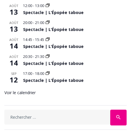
12:00
-
13:00
AOÛT
13
Spectacle | L’Épopée taboue
20:00
-
21:00
AOÛT
13
Spectacle | L’Épopée taboue
14:45
-
15:45
AOÛT
14
Spectacle | L’Épopée taboue
20:30
-
21:30
AOÛT
14
Spectacle | L’Épopée taboue
17:00
-
18:00
SEP
12
Spectacle | L’Épopée taboue
Voir le calendrier
Search
search
for: