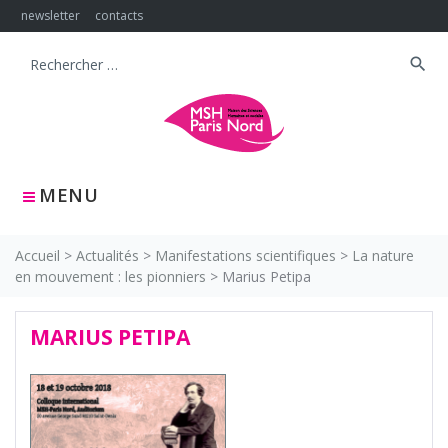
Skip
newsletter
contacts
to
content
search
Search
for:
MENU
Accueil
>
Actualités
>
Manifestations scientifiques
>
La nature
en mouvement : les pionniers
>
Marius Petipa
MARIUS PETIPA