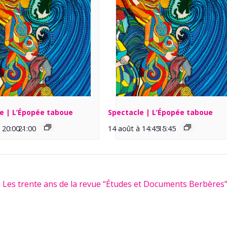
e | L’Épopée taboue
Spectacle | L’Épopée taboue
 20:00
21:00
-
14 août à 14:45
15:45
-
Les trente ans de la revue “Études et Documents Berbères