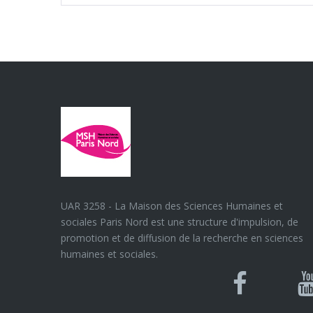
UAR 3258 - La Maison des Sciences Humaines et
sociales Paris Nord est une structure d'impulsion, de
promotion et de diffusion de la recherche en sciences
humaines et sociales.
Blues
Can
Facebook
Y
U