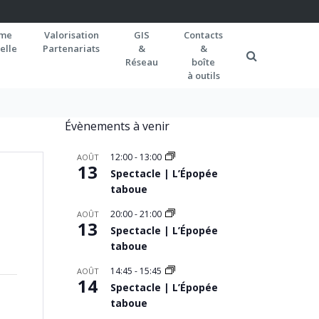
rme
Valorisation
GIS
Contacts
elle
Partenariats
&
&
Réseau
boîte
à outils
Évènements à venir
12:00
-
13:00
AOÛT
13
Spectacle | L’Épopée
taboue
20:00
-
21:00
AOÛT
13
Spectacle | L’Épopée
taboue
14:45
-
15:45
AOÛT
14
Spectacle | L’Épopée
taboue