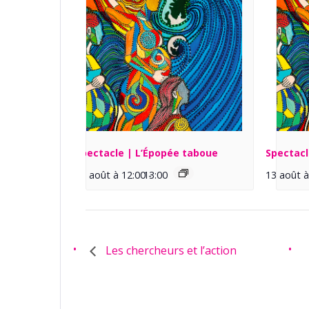
Spectacle | L’Épopée taboue
Spectacl
13 août à 12:00
13:00
-
13 août à
Les chercheurs et l’action