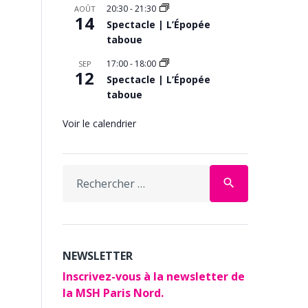
20:30
-
21:30
AOÛT
14
Spectacle | L’Épopée
taboue
17:00
-
18:00
SEP
12
Spectacle | L’Épopée
taboue
Voir le calendrier
Search
search
for:
NEWSLETTER
Inscrivez-vous à la newsletter de
la MSH Paris Nord.