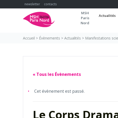
Skip
newsletter
contacts
to
MSH
content
Actualités
Paris
Nord
Accueil
>
Évènements
>
Actualités
>
Manifestations scie
« Tous les Évènements
Cet évènement est passé.
Le Corps Dram