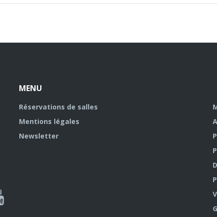
MENU
Réservations de salles
M
Mentions légales
A
Newsletter
P
P
D
P
ky
al
V
G
outube