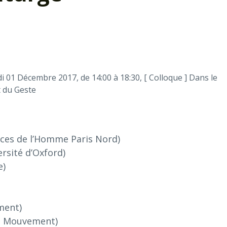
i 01 Décembre 2017
,
de
14:00
à
18:30
,
[ Colloque ]
Dans le
t du Geste
nces de l’Homme Paris Nord)
rsité d’Oxford)
e)
ment)
du Mouvement)