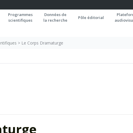
Programmes
Données de
Platefo
Pôle éditorial
scientifiques
la recherche
audiovisu
ntifiques
>
Le Corps Dramaturge
aturge