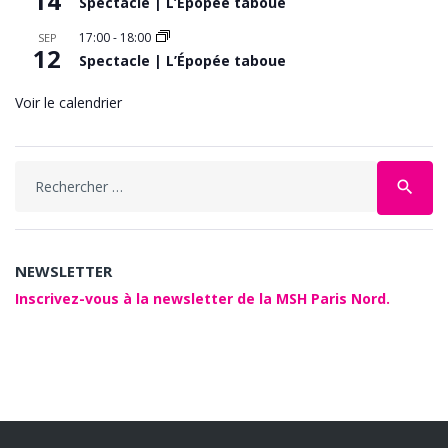
14
Spectacle | L’Épopée taboue
17:00
-
18:00
SEP
12
Spectacle | L’Épopée taboue
Voir le calendrier
Search
search
for:
NEWSLETTER
Inscrivez-vous à la newsletter de la MSH Paris Nord.