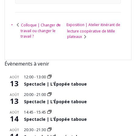
Exposition | Atelier itinérant de
Colloque | Changer de
travail ou changer le
lecture coopérative de Mille
travail ?
plateaux
Évènements à venir
12:00
-
13:00
AOÛT
13
Spectacle | L’Épopée taboue
20:00
-
21:00
AOÛT
13
Spectacle | L’Épopée taboue
14:45
-
15:45
AOÛT
14
Spectacle | L’Épopée taboue
20:30
-
21:30
AOÛT