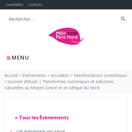
Skip
newsletter
contacts
to
content
search
Search
for:
MENU
Accueil
>
Évènements
>
Actualités
>
Manifestations scientifiques
>
Journée d’étude | Plateformes numériques et industries
culturelles au Moyen-Orient et en Afrique du Nord
« Tous les Évènements
Cet évènement est passé.