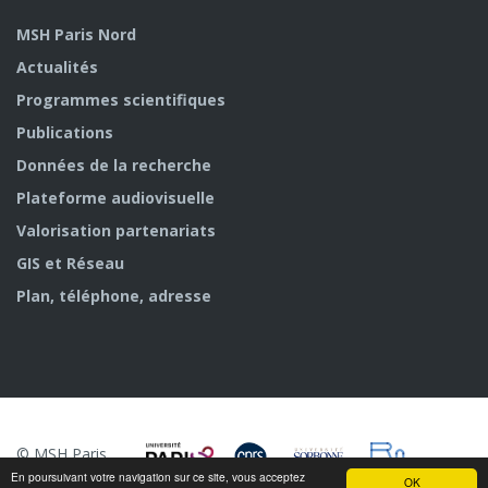
MSH Paris Nord
Actualités
Programmes scientifiques
Publications
Données de la recherche
Plateforme audiovisuelle
Valorisation partenariats
GIS et Réseau
Plan, téléphone, adresse
© MSH Paris
Nord
En poursuivant votre navigation sur ce site, vous acceptez
OK