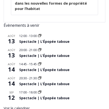
dans les nouvelles formes de propriété
pour l’habitat
Évènements à venir
12:00
-
13:00
AOÛT
13
Spectacle | L’Épopée taboue
20:00
-
21:00
AOÛT
13
Spectacle | L’Épopée taboue
14:45
-
15:45
AOÛT
14
Spectacle | L’Épopée taboue
20:30
-
21:30
AOÛT
14
Spectacle | L’Épopée taboue
17:00
-
18:00
SEP
12
Spectacle | L’Épopée taboue
Voir le calendrier