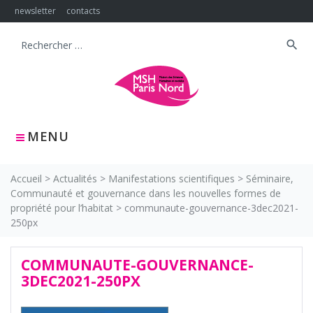
Skip
newsletter
contacts
to
content
search
Search
for:
MENU
Accueil
>
Actualités
>
Manifestations scientifiques
>
Séminaire,
Communauté et gouvernance dans les nouvelles formes de
propriété pour l’habitat
>
communaute-gouvernance-3dec2021-
250px
COMMUNAUTE-GOUVERNANCE-
3DEC2021-250PX