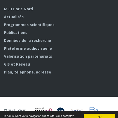
MSH Paris Nord
Actualités
Programmes scientifiques
Publications
Données de la recherche
Plateforme audiovisuelle
Valorisation partenariats
GIS et Réseau
Plan, téléphone, adresse
© MSH Paris
Nord
En poursuivant votre navigation sur ce site, vous acceptez
OK