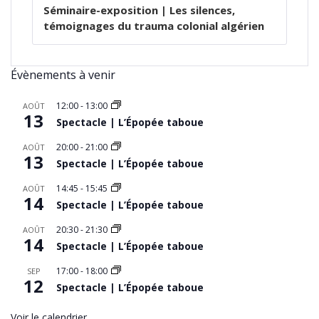
L’ARTICLE
Séminaire-exposition | Les silences,
témoignages du trauma colonial algérien
Évènements à venir
12:00
-
13:00
AOÛT
13
Spectacle | L’Épopée taboue
20:00
-
21:00
AOÛT
13
Spectacle | L’Épopée taboue
14:45
-
15:45
AOÛT
14
Spectacle | L’Épopée taboue
20:30
-
21:30
AOÛT
14
Spectacle | L’Épopée taboue
17:00
-
18:00
SEP
12
Spectacle | L’Épopée taboue
Voir le calendrier