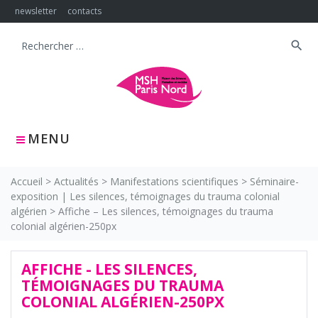
Skip
newsletter
contacts
to
content
search
Search
for:
MENU
Accueil
>
Actualités
>
Manifestations scientifiques
>
Séminaire-
exposition | Les silences, témoignages du trauma colonial
algérien
>
Affiche – Les silences, témoignages du trauma
colonial algérien-250px
AFFICHE - LES SILENCES,
TÉMOIGNAGES DU TRAUMA
COLONIAL ALGÉRIEN-250PX